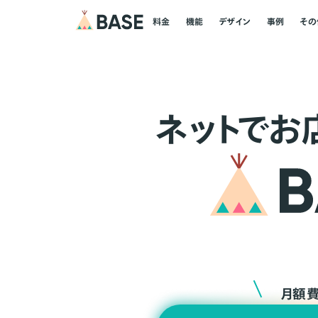
料金
機能
デザイン
事例
その
ネ
ッ
ト
でお
月額