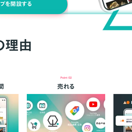
ップを開設する
の理由
Point 02
間
売れる