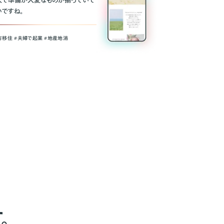
人で準備が大変なものが揃っていて
いですね。
方移住 #夫婦で起業 #地産地消
。