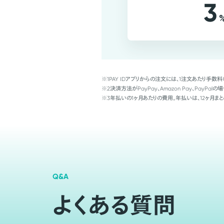
3
※1
PAY IDアプリからの注文には、1注文あたり手数料
※2
決済方法がPayPay、Amazon Pay、Pay
※3
年払いの1ヶ月あたりの費用。年払いは、12ヶ月まと
Q&A
よくある質問