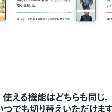
時間をかける私の店舗でも、売上の柱を
個
増やせました。
い
#ビンテージ古着 ＃店舗＋EC #14歳で起業を決意
#地
使える機能はどちらも同じ。
いつでも切り替えいただけます