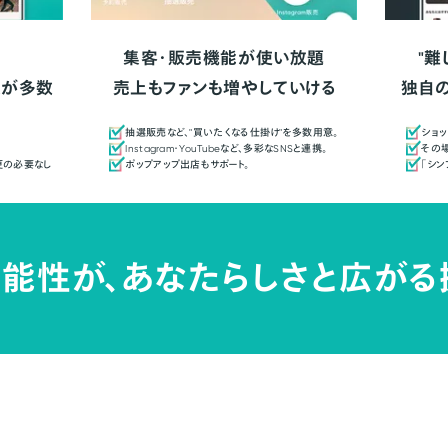
集客・販売機能が使い放題
"難
人が多数
売上もファンも増やしていける
独自
抽選販売など、"買いたくなる仕掛け"を多数用意。
ショッ
Instagram・YouTubeなど、多彩なSNSと連携。
その場
更の必要なし
ポップアップ出店もサポート。
「シ
能性が、
あなたらしさと広がる