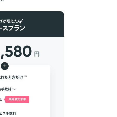
げが増えたら
ースプラン
6,580
円
+
れたときだけ
※1
済手数料
※2
%
業界最安水準
ビス手数料