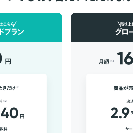
はこちら
売り上
ドプラン
グロ
0
1
円
月額
※3
ときだけ
※1
商品が売
料
※2
決
40
2.9
円
手数料
サー